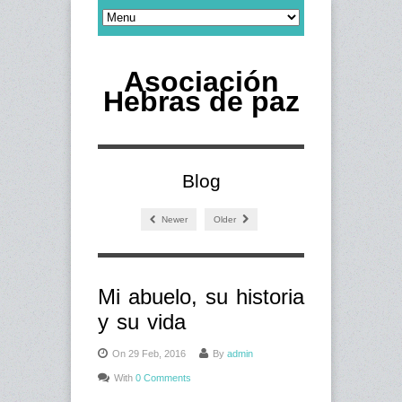
Asociación
Hebras de paz
Blog
Newer
Older
Mi abuelo, su historia
y su vida
On 29 Feb, 2016
By
admin
With
0 Comments