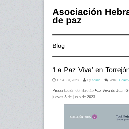
Asociación Hebr
de paz
Blog
‘La Paz Viva’ en Torrejó
On 4 Jun, 2023
By
admin
With
0 Comm
Presentación del libro
La Paz Viva
de Juan Gut
jueves 8 de junio de 2023