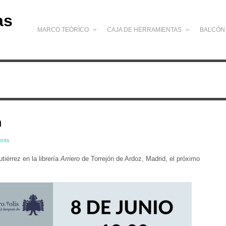
as
MARCO TEÓRICO
CAJA DE HERRAMIENTAS
BALCÓN
n
ents
iérrez en la librería
Arriero
de Torrejón de Ardoz, Madrid, el próximo