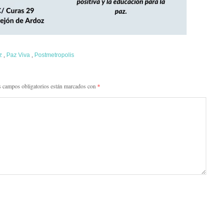
z
,
Paz Viva
,
Postmetropolis
 campos obligatorios están marcados con
*